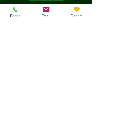
Contact Us
Phone
Email
Donate
© 2024 por Klein Forest Band. Todos los
derechos reservados.