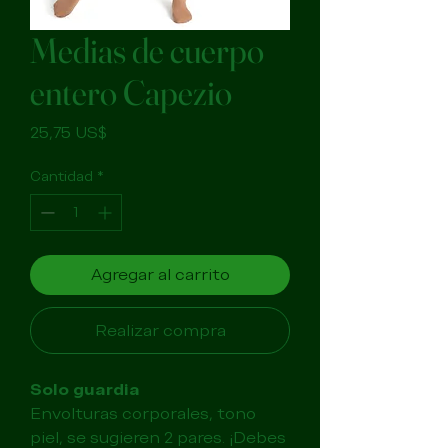
Medias de cuerpo
entero Capezio
Precio
25,75 US$
Cantidad
*
Agregar al carrito
Realizar compra
Solo guardia
Envolturas corporales, tono
piel, se sugieren 2 pares. ¡Debes