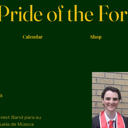
Pride of the For
Calendar
Shop
a
orest Band para su 
uela de Música 