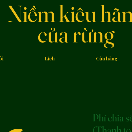
Niềm kiêu hã
của rừng
ôi
Lịch
Cửa hàng
Phí chia s
(Thanh to