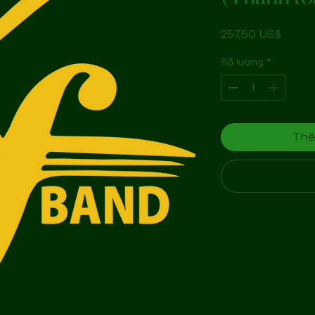
Giá
257,50 US$
Số lượng
*
Thê